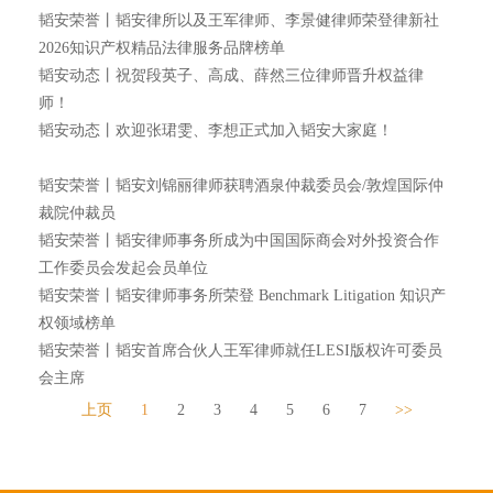
韬安荣誉丨韬安律所以及王军律师、李景健律师荣登律新社
2026知识产权精品法律服务品牌榜单
韬安动态丨祝贺段英子、高成、薛然三位律师晋升权益律
师！
韬安动态丨欢迎张珺雯、李想正式加入韬安大家庭！
韬安荣誉丨韬安刘锦丽律师获聘酒泉仲裁委员会/敦煌国际仲
裁院仲裁员
韬安荣誉丨韬安律师事务所成为中国国际商会对外投资合作
工作委员会发起会员单位
韬安荣誉丨韬安律师事务所荣登 Benchmark Litigation 知识产
权领域榜单
韬安荣誉丨韬安首席合伙人王军律师就任LESI版权许可委员
会主席
上页
1
2
3
4
5
6
7
>>