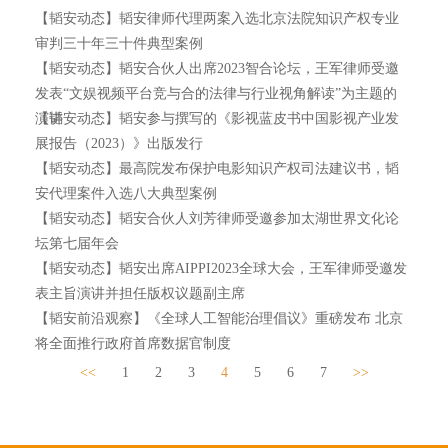
【韬安动态】韬安律师代理两案入选北京法院知识产权专业
审判三十年三十件典型案例
【韬安动态】韬安合伙人出席2023智合论坛，王军律师受邀
发表“文娱视频平台竞与合的法律与行业视角解读”为主题的
演讲
【韬安动态】韬安参与撰写的《影视蓝皮书中国影视产业发
展报告（2023）》出版发行
【韬安动态】最高院发布保护电影知识产权司法建议书，韬
安代理案件入选八大典型案例
【韬安动态】韬安合伙人刘芳律师受邀参加太湖世界文化论
坛第七届年会
【韬安动态】韬安出席AIPPI2023全球大会，王军律师受邀发
表主旨演讲并担任版权议题副主席
【韬安前沿观察】《全球人工智能治理倡议》重磅发布 北京
将全面推行政府首席数据官制度
<<
1
2
3
4
5
6
7
>>