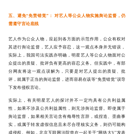
五、避免
“免责错觉”： 对艺人等公众人物实施舆论监督，仍
需遵守言论底线
艺人作为公众人物，应起到各方面的示范作用，公众有权对
其进行舆论监督，艺人应予容忍，这一观点本身并无错误，
实际上，我国司法实践亦明确，明星艺人等公众人物面对公
众提出的质疑、批评负有更高的容忍义务。但实践中，有部
分网友将这一观点误解为，只要是对艺人提出的质疑、批
评，就属于正当的舆论监督，进而容易在该等
“免责错觉”误导
下发布侵权言论。
实际上，有关明星艺人的探讨并不一定均具有公共利益属
性，如果不涉及公共利益属性，则无涉舆论监督。即使属于
舆论监督，如果相关言论含有侮辱性言辞，或捏造、歪曲事
实，或属于转发虚假信息且未尽合理核实义务，则仍可能构
成侵权。例如，北京互联网法院曾在一起关于
“网络大V”发表