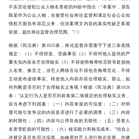
不实言论侵犯公众人物名誉权的纠纷中指出：“
本案中，原告
陈某作为公众人物，在接受社会舆论监督和满足社会公众知
情权方面负有容忍义务，但涉案博文内容的真实性缺乏客观
依据，超出舆论监督合理范围。
”
[3]
根据《民法典》第
1025条，舆论监督亦需遵守下述三条底线
规定：（1）不得捏造、歪曲事实（2）不得对他人提供的严
重失实内容未尽合理核实（3）不得使用侮辱性言辞等贬损他
人名誉。换言之，涉艺人网络言论不得包含侮辱言论，不得
主动发布虚假事实、转发他人内容亦应合理核实。那么，如
何判断是否尽到了合理核实义务呢？根据《民法典》第1026
条：“认定行为人是否尽到前条第二项规定的合理核实义务，
应当考虑下列因素：（一）内容来源的可信度；（二）对明
显可能引发争议的内容是否进行了必要的调查；（三）内容
的时限性；（四）内容与公序良俗的关联性；（五）受害人
名誉受贬损的可能性；（六）核实能力和核实成本。”结合上
述规定及近年司法实践，如确需对艺人进行舆论监督，亦建