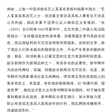
例如，上海一中院亦曾在艺人某某名誉权纠纷案中指出：
“艺
人某某虽系演艺人士，但涉案文章涉及其私人事务且不涉及
公共利益，因此本案不适用公众人物容忍义务规则。”在
（2018）京02民终1643号案件中，北京市第二中级人民法院
曾指出：“
从转载信息的性质来看。涉案两篇文章均系娱乐信
息，其以报猛料的方式渲染明星绯闻隐私。这样的文章，除
了满足人们茶余饭后的窥探欲之外，不会产生更多积极的价
值，相反，却消耗着人们最宝贵的注意力资源和时间资源。
娱乐新闻作为新闻品种之一，有其存在的必要性。新华网作
为综合性网站，采编、转载娱乐新闻亦无可后非。但是，新
华网作为国家通讯社设立的网站，理应将宝贵的资源投入到
更多有意义、有温度、有价值的新闻领域，以
“传播中国、报
道世界”，相信这才是大众对新华网应有的期待。对于确实需
要转载娱乐信息的，新华网应当谨言慎行，加大审核力度，
防止有意或无意加入跟风炒作的行列，扰乱网络传播秩序，
传递错误导向。
”