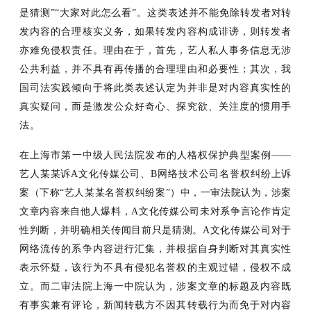
是猜测”“大家对此怎么看”。这类表述并不能免除转发者对转
发内容的合理核实义务，如果转发内容构成诽谤，则转发者
亦难免侵权责任。理由在于，首先，艺人私人事务信息无涉
公共利益，并不具有再传播的合理理由和必要性；其次，我
国司法实践倾向于将此类表述认定为并非是对内容真实性的
真实疑问，而是激发公众好奇心、探究欲、关注度的惯用手
法。
在上海市第一中级人民法院发布的人格权保护典型案例
——
艺人某某诉A文化传媒公司、B网络技术公司名誉权纠纷上诉
案（下称“艺人某某名誉权纠纷案”）中，一审法院认为，涉案
文章内容来自他人爆料，A文化传媒公司未对系争言论作肯定
性判断，并明确相关传闻目前只是猜测。A文化传媒公司对于
网络流传的系争内容进行汇集，并根据自身判断对其真实性
表示怀疑，该行为不具有侵犯名誉权的主观过错，侵权不成
立。而二审法院上海一中院认为，涉案文章的标题及内容既
有事实兼有评论，新闻转载方不因其转载行为而免于对内容