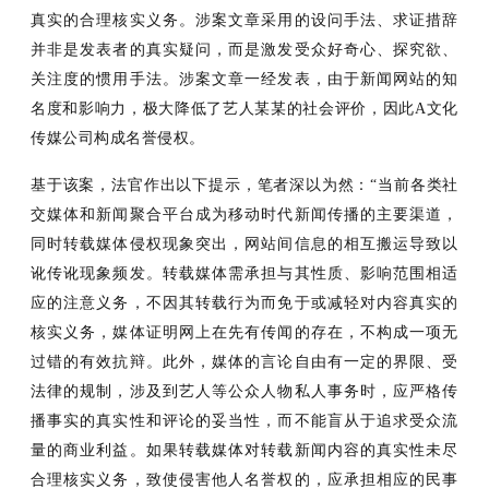
真实的合理核实义务。
涉案文章采用的设问手法、求证措辞
并非是发表者的真实疑问，而是激发受众好奇心、探究欲、
关注度的惯用手法。涉案文章一经发表，由于新闻网站的知
名度和影响力，极大降低了艺人某某的社会评价，因此
A文化
传媒公司构成名誉侵权
。
基于该案，法官作出以下提示，笔者深以为然：
“当前各类社
交媒体和新闻聚合平台成为移动时代新闻传播的主要渠道，
同时转载媒体侵权现象突出，网站间信息的相互搬运导致以
讹传讹现象频发。转载媒体需承担与其性质、影响范围相适
应的注意义务，
不因其转载行为而免于或减轻对内容真实的
核实义务，媒体证明网上在先有传闻的存在，不构成一项无
过错的有效抗辩。此外，媒体的言论自由有一定的界限、受
法律的规制，涉及到艺人等公众人物私人事务时，应严格传
播事实的真实性和评论的妥当性，而不能盲从于追求受众流
量的商业利益。如果转载媒体对转载新闻内容的真实性未尽
合理核实义务，致使侵害他人名誉权的，应承担相应的民事