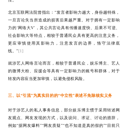
性。
”
北京互联网法院曾指出：
“
发言者影响力越大，身份越特殊，
一旦言论失当所造成的损害后果越严重。对于拥有一定影响
力
的
‘
网络大
V
’
，其公共言论具有传播速度快、后果不可逆、
社会影响大等特点，相较于普通民众具有更高的注意义务，
更应审慎使用其影响力，注意发言的边界，恪守法律底
线。
”
[1]
就涉艺人网络言论而言，相较于普通民众，娱乐博主、艺人
的微博大粉、应援会等具有一定影响力的账号和群体，对于
转发内容应当更加审慎，以避免侵权风险。
三、以
“引流”为真实目的的“中立性”表述不免除核实义务
对于涉艺人的私人事务信息，部分娱乐博主惯于采用转述网
友观点、网友发现的方式，以及设问、求证、讨论的措辞，
例如
“据网友爆料”“网友质疑”“也不知道是真的假的”“目前只