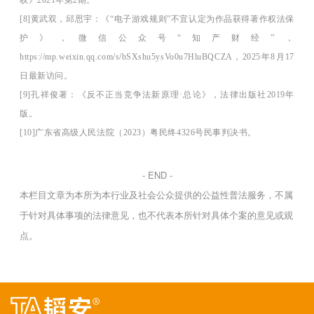
权》
2021年第2期。
[8]
黄武双，邱思宇：《
“电子游戏规则”不宜认定为作品获得著作权法保
护》，微信公众号“知产财经”，
https://mp.weixin.qq.com/s/bSXshu5ysVo0u7HluBQCZA
，
2025年8月17
日最新访问。
[9]
孔祥俊著：《反不正当竞争法新原理
·总论》，法律出版社2019年
版。
[10]广东省高级人民法院（
2023）粤民终4326号民事判决书。
- END -
本栏目文章为本所为本行业及社会公众提供的公益性普法服务，不属
于针对具体事项的法律意见，也不代表本所针对具体个案的意见或观
点。