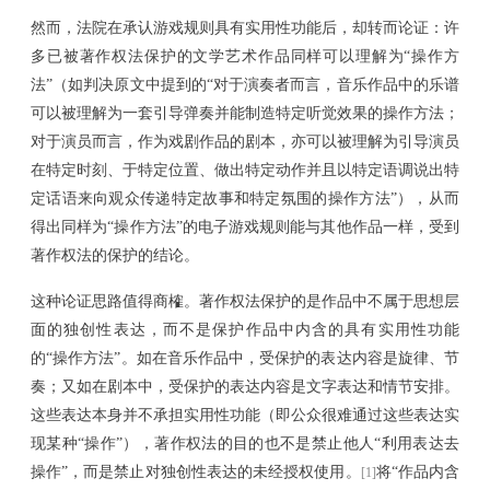
然而，法院在承认游戏规则具有实用性功能后，却转而论证：许
多已被著作权法保护的文学艺术作品同样可以理解为
“操作方
法”（
如判决原文中提到的
“对于演奏者而言，音乐作品中的乐谱
可以被理解为一套引导弹奏并能制造特定听觉效果的操作方法；
对于演员而言，作为戏剧作品的剧本，亦可以被理解为引导演员
在特定时刻、于特定位置、做出特定动作并且以特定语调说出特
定话语来向观众传递特定故事和特定氛围的操作方法”
），从而
得出同样为
“操作方法”的电子游戏规则能与其他作品一样，受到
著作权法的保护的结论。
这种论证思路值得商榷。著作权法保护的是作品中不属于思想层
面的独创性表达，而不是保护作品中内含的具有实用性功能
的
“操作方法”。如在音乐作品中，受保护的表达内容是旋律、节
奏；又如在剧本中，受保护的表达内容是文字表达和情节安排。
这些表达本身并不承担实用性功能（即公众很难通过这些表达实
现某种“操作”），著作权法的目的也不是禁止他人“利用表达去
操作”，而是禁止对独创性表达的未经授权使用。
将
“作品内含
[1]