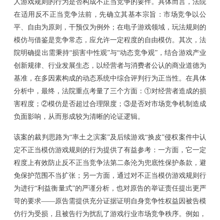
人游戏规则的行为是否构成不正当竞争的要件。
具体而言，法院
在适用反不正当竞争法前，先确立
其
基本宗旨：市场竞争以公
平、自由为原则，干预仅为例外；在电子游戏领域，玩法规则的
模仿与借鉴是竞争常态，应允许一定程度的自由模仿。其次，法
院明确提出需秉持
“
损害中性观
”
与
“
动态竞争观
”
，结合游戏产业
创新规律、行业发展生态，以经营者与消费者公认的商业道德为
基准，在多因素构成的动态系统中综合评判行为正当性。
在具体
分析中，最终，法院重点考量了三个方面：
①对经营者造成的损
害程度；②模仿是否超过合理限度；③是否对市场竞争机制造成
负面影响，从而形成较为清晰的论证逻辑。
该案的裁判思路为
“率土之滨案”及后续游戏“换皮”侵权案件中认
定不正当模仿游戏规则的行为提供了有益参考：一方面，它一定
程度上有效防止反不正当竞争法第二条沦为兜底性保护条款，避
免保护范围不当扩张；另一方面，通过对不正当模仿游戏规则行
为进行“利益衡量式”的严谨分析，也对原告的举证责任提出更严
苛的要求——原告需提供充分证据证明自身竞争性权益因被告模
仿行为受损，且被告行为扰乱了游戏行业市场竞争秩序。例如，