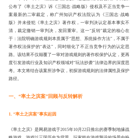
公布了《率土之滨》诉《三国志·战略版》侵权及不正当竞争一
案最新的二审裁定，称广州知识产权法院认为《三国志·战略
版》并未侵犯《率土之滨》著作权，一审判决认定基本事实不
清，裁定撤销一审判决，发回重审。这一“反转”裁定的核心在
于：法院明确游戏规则本质属于“思想、系统操作方法”，不属于
著作权法保护的“表达”，同时细化了不正当竞争行为的认定思
路。该结果不仅颠覆了一审对游戏规则的著作权保护认定，更再
度引发游戏行业及知识产权领域对“玩法抄袭”法律边界的深度思
考。本文将结合该案所涉争议，初探游戏规则的法律属性及保护
路径。
一、
“
率土之滨案
”
回顾与反转解析
1.
“率土之滨
案
”
事实起因
《率土之滨》是网易游戏于
2015年10月22日推出的
赛季制地缘战
略游戏
，
游戏
以三国历史为背景，玩家能
在游戏预设的场景中
扮