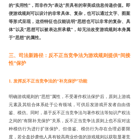
的
“
实用性
”
，而非作为
“
表达
”
所具有的审美或信息传递价值。即
便
游戏规则可以设计的非常具体、复杂，也
可以通过文字、图案
等形式呈现，这些特征也仅能说明
“思想也可以非常的复杂、具
体”以及“
思想可以被表达所承载
”
，却无法改变
游戏
规则本身属
于
“
思想
”
的属性。
三、
司法新路径：反不正当竞争法
为游戏规则提供
“间接
性”保护
1.
发挥反不正当竞争法的
“补充保护”功能
明确游戏规则的
“思想”属性，不受著作权法保护后，原则上游戏
元素及其组合体系处于公有领域，可供后发游戏开发者自由借
鉴、模仿。同时，基于反不正当竞争法与著作权法等知识产权法
之间的“有限补充保护”关系，反不正当竞争法原则上也不应对这
种模仿行为进行扩张保护。但借鉴、模仿行为存在合理必要限
度，若全盘抄袭他人具有较高商业价值的游戏规则以获取显著竞