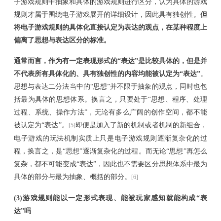
子游戏规则中抽象和具体的游戏规则进行区分
，认为具体的游戏
规则
才
属于围绕电子游戏展开的详细设计，因此具有独创性。
但
将电子游戏规则的具体化直接认定为表达的观点，在某种程度上
偏离了思想与表达区分的标准
。
通常而言，作为有一定表现形式的
“
表达
”
是比较具体的，但是并
不代表所有具体化的、具有独创性的内容均能被认定为
“
表达
”
。
思想与表达二分法当中的
“
思想
”
并不限于
抽象
的观点，同时也包
括最为具体的思想体系。
换言之，
只要处于
“
思想、程序、处理
过程、系统、操作方法
”
，无论有多么广阔的创作空间，都不能
被认定为
“
表达
”
。
即便是加入了新的机制或者机制的新组合，
[5]
电子游戏的玩法机制实质上只是电子游戏规则逐渐复杂化的过
程，换言之，是
“
思想
”
逐渐复杂化的过程。而无论
“
思想
”
再怎么
复杂
，
都不可能变成
“
表达
”
，因此也不需要区分思想体系中最为
具体的部分与最为抽象、概括的
部分
。
[6]
(3)
游戏规则能以一定形式表现、能被玩家感知就能构成
“表
达”吗