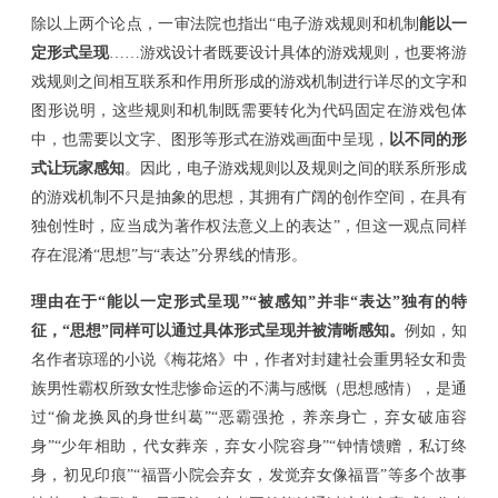
除以上两个论点，
一审法院
也指出
“电子游戏规则和机制
能以一
定形式呈现
……游戏设计者既要设计具体的游戏规则，也要将游
戏规则之间相互联系和作用所形成的游戏机制进行详尽的文字和
图形说明，这些规则和机制既需要转化为代码固定在游戏包体
中，也需要以文字、图形等形式在游戏画面中呈现
，
以不同的形
式让玩家感知
。
因此
，电子游戏规则以及规则之间的联系所形成
的游戏机制不只是抽象的思想，其拥有广阔的创作空间，在具有
独创性时，应当成为著作权法意义上的表达
”
，但这一观点
同样
存在
混淆
“
思想
”
与
“
表达
”分界线的情形
。
理由在于
“
能以一定形式呈现
”“
被感知
”
并非
“
表达
”
独有的特
征，
“
思想
”
同样可以通过具体形式呈现并被清晰感知。
例如，
知
名作者
琼瑶的小说《梅花烙》中，作者对封建社会重男轻女和贵
族男性霸权所致女性悲惨命运的不满与感慨
（思想感情）
，是通
过
“
偷龙换凤的身世纠葛
”“恶霸强抢，养亲身亡，弃女破庙容
身”“少年相助，代女葬亲，弃女小院容身”“钟情馈赠，私订终
身，初见印痕”“福晋小院会弃女，发觉弃女像福晋”等多个
故事