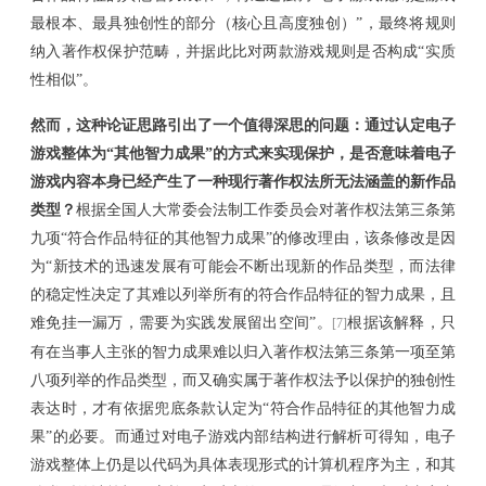
最根本、最具独创性的部分（核心且高度独创）
”
，最终将规则
纳入著作权保护范畴，并据此比对两款游戏规则
是否构成
“
实质
性相似
”
。
然而，这种论证思路引出了一个值得深思的问题：通过认定电子
游戏整体为
“其他智力成果”的方式来实现保护，是否意味着电子
游戏内容本身已经产生了一种现行著作权法所无法涵盖的新作品
类型？
根据全国人大常委会法制工作委员会对著作权法第三条第
九项
“符合作品特征的其他智力成果”的修改理由，该条修改是因
为“新技术的迅速发展有可能会不断出现新的作品类型，而法律
的稳定性决定了其难以列举所有的符合作品特征的智力成果，且
难免挂一漏万，需要为实践发展留出空间”。
根据该解释，
只
[7]
有在当事人主张的智力成果难以归入著作权法第三条第一项至第
八项列举的作品类型，而又确实属于著作权法予以保护的独创性
表达时，才有依据兜底条款认定为
“
符合作品特征的其他智力成
果
”
的必要。
而
通过对电子游戏内部结构进行解析可得知，
电子
游戏整体
上仍
是以代码为具体表现形式的计算机程序为主，和其