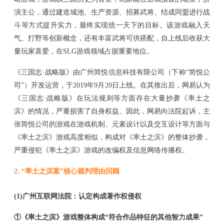
演主公，通过建造城池、生产资源、
招募武将、结成同盟进行战
斗
等方式提升实力，
最终
实现统一天下的目标。该游戏融入天
气、打野等创新概念，还有丰富武将可供搭配，自上线后收获大
量玩家喜爱，在
SLG游戏领域占据重要地位
。
《三国志
·
战略版》由广州简悦信息科技有限公司
（
下称
“简
悦
公
司
”
）
开发运营
，
于
2019年9月20日上线
。在其推出后，网易认为
《三国志
·
战略版》在玩法规则等方面存在大量抄袭《率土之
滨》的情况
，
严重损害了自身权益。
因此，网易向法院起诉，主
张简悦公司的游戏在游戏机制、元素设计以及交互设计等方面与
《率土之滨》游戏高度相似，构成对《率土之滨》的整体抄袭，
严重侵犯《率土之滨》游戏的改编权及信息网络传播权。
2.
“率土之滨案”核心裁判理由回顾
(1)
广州互联网法院：认定构成著作权侵权
①
《率土之滨》游戏整体构成
“符合作品特征的其他智力成果”