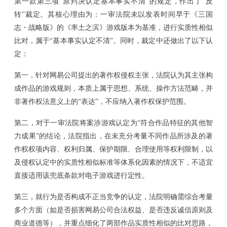
第一款第三项
“原判决认定基本事实不清”的规定，作出了“反
转”裁定。其核心理由为：
一审法院未以发表时间早于《三国
志・战略版》的《率土之滨》游戏版本为基准，进行实质性相似
比对，属于
“基本事实认定不清”。同时，裁定中还做出了以下认
定：
第一，针对网易公司提出的著作权侵权主张，法院认为其主张构
成作品的游戏规则，本质上属于思想、系统、操作方法范畴，并
非著作权法意义上的
“表达”，不应纳入著作权保护范围。
第二，对于一审法院将案涉游戏认定为
“符合作品特征的其他智
力成果”的结论，法院指出，在未充分考量不同作品所涉及的著
作权权项内容、权利归属、保护期限、合理使用等权利限制，以
及侵权认定中的实质性相似标准等体系化因素的情况下，不适宜
直接适用该兜底条款对电子游戏进行定性。
第三，就行为是否构成不正当竞争的认定，法院明确需综合考量
多个方面（如是否损害网易公司合法权益、是否违反诚信原则及
商业道德等），并重点细化了两部作品实质性相似的比对思路，