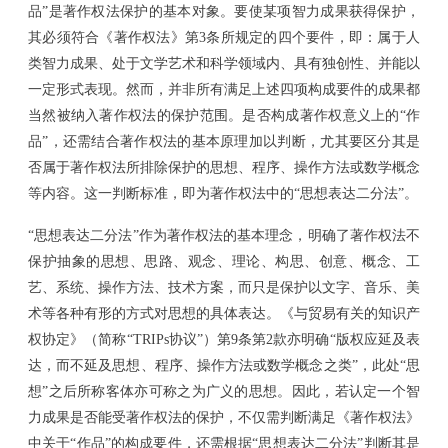
品”是著作权法保护的基本对象。要使某项智力成果获得保护，
其必须符合《著作权法》第3条所规定的四个要件，即：属于人
类智力成果、处于文学艺术和科学领域内、具有独创性、并能以
一定形式表现。然而，并非所有满足上述四项构成要件的成果都
当然被纳入著作权法的保护范围。是否构成著作权意义上的“作
品”，还需结合著作权法的基本原理加以判断，尤其要区分其是
否属于著作权法所排除保护的思想、程序、操作方法或数学概念
等内容。这一判断标准，即为著作权法中的“思想表达二分法”。
“思想表达二分法”作为著作权法的基本理念，明确了著作权法不
保护抽象的思想、思路、观念、理论、构思、创意、概念、工
艺、系统、操作方法、技术方案，而只是保护以文字、音乐、美
术等各种有形的方式对思想的具体表达。《与贸易有关的知识产
权协定》（简称“TRIPs协议”）第9条第2款亦明确“版权应延及表
达，而不延及思想、程序、操作方法或数学概念之类”，此处“思
想”之后所称客体亦可称之为广义的思想。因此，若认定一个智
力成果是否能受著作权法的保护，不仅需判断满足《著作权法》
中关于“作品”的构成要件，还需根据“思想表达二分法”判断其是