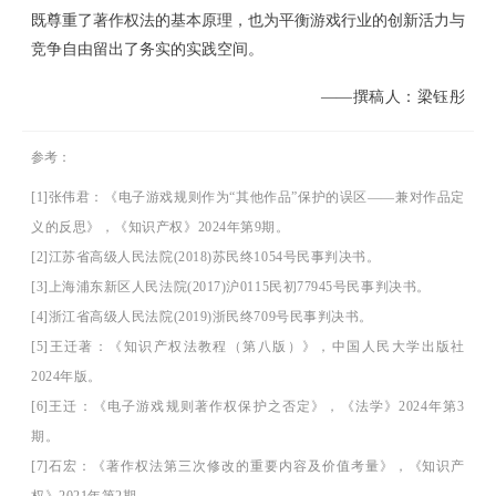
既尊重了著作权法的基本原理，也为平衡游戏行业的创新活力与
竞争自由留出了务实的实践空间。
——撰稿人：梁钰彤
参考：
[1]
张伟君：《电子游戏规则作为
“
其他作品
”
保护的误区
——兼对作品定
义的反思》，《知识产权》2024年第9期
。
[2]
江苏省高级人民法院
(
2018
)
苏民终
1054号民事判决书。
[3]
上海浦东新区人民法院
(2017)沪0115民初77945号民事判决书。
[4]
浙江省高级人民法院
(2019)浙民终709号民事判决书
。
[5]
王迁
著
：《知识产权法教程（第八版）》，中国人民大学出版社
2024年版
。
[6]
王迁：《电子游戏规则著作权保护之否定》，《法学》
2024年第3
期
。
[7]
石宏
：《著作权法第三次修改的重要内容及价值考量》，
《知识产