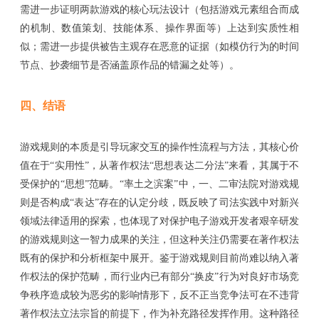
需进一步证明两款游戏的核心玩法设计（包括游戏元素组合而成
的机制、数值策划、技能体系、操作界面等）上达到实质性相
似；需进一步提供被告主观存在恶意的证据（如模仿行为的时间
节点、抄袭细节是否涵盖原作品的错漏之处等）。
四、
结语
游戏规则的本质是引导玩家交互的操作性流程与方法，其核心价
值在于
“
实用性
”
，从著作权法
“
思想表达二分法
”
来看，
其属于不
受保护的
“
思想
”
范畴。
“
率土之滨案
”
中，一、二审法院对游戏规
则是否构成
“
表达
”
存在
的认定
分歧
，既
反映了司法实践中对新兴
领域法律适用的探索
，也体现了对保护电子游戏开发者艰辛研发
的游戏规则这一智力成果的关注，但这种关注仍需要在著作权法
既有的保护和分析框架中展开。鉴于游戏规则目前尚难以纳入著
作权法的保护范畴，而行业内已有部分
“换皮”行为对良好市场竞
争秩序造成较为恶劣的影响情形下，反不正当竞争法可在不违背
著作权法立法宗旨的前提下，作为补充路径发挥作用。这种路径