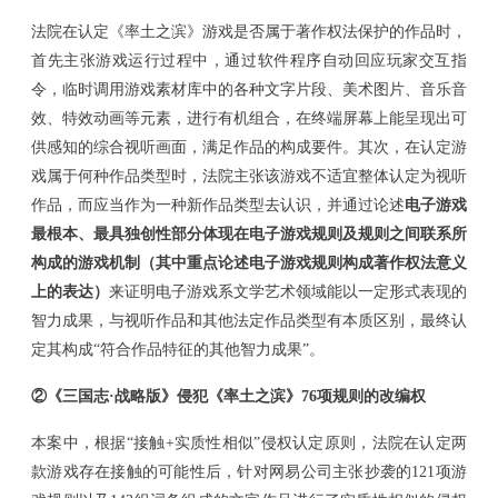
法院在认定《率土之滨》游戏是否属于著作权法保护的作品时，
首先主张游戏运行过程中，通过软件程序自动回应玩家交互指
令，临时调用游戏素材库中的各种文字片段、美术图片、音乐音
效、特效动画等元素，进行有机组合，在终端屏幕上能呈现出可
供感知的综合视听画面，满足作品的构成要件。其次，在认定游
戏属于何种作品类型时，法院主张该游戏不适宜整体认定为视听
作品，而应当作为一种新作品类型去认识，并通过论述
电子游戏
最根本、最具独创性部分体现在电子游戏规则及规则之间联系所
构成的游戏机制（其中重点论述电子游戏规则构成著作权法意义
上的表达）
来证明电子游戏系文学艺术领域能以一定形式表现的
智力成果，与视听作品和其他法定作品类型有本质区别，最终认
定其构成
“符合作品特征的其他智力成果”。
②
《三国志
·战略版》侵犯《率土之滨》76项规则的改编权
本案中，根据
“接触+实质性相似”侵权认定原则，法院在认定两
款游戏存在接触的可能性后，针对网易公司主张抄袭的121项游