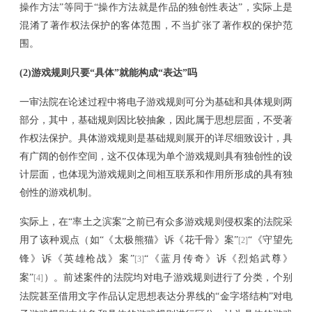
操作方法”等同于“操作方法就是作品的独创性表达”，实际上是
混淆了著作权法保护的客体范围，不当扩张了著作权的保护范
围。
(2)
游戏规则只要
“具体”就能构成“表达”吗
一审法院在论述过程中将电子游戏规则可分为基础和具体规则两
部分，其中，基础规则因比较抽象，因此属于思想层面，不受著
作权法保护。具体游戏规则是基础规则展开的详尽细致设计，具
有广阔的创作空间，这不仅体现为单个游戏规则具有独创性的设
计层面，也体现为游戏规则之间相互联系和作用所形成的具有独
创性的游戏机制。
实际上，在
“率土之滨案”之前已有众多游戏规则侵权案的法院采
用了该种观点（如“《太极熊猫》诉《花千骨》案”
“
《守望先
[2]
锋》诉《英雄枪战》案
”
“《蓝月传奇》诉《烈焰武尊》
[3]
案”
）。前述案件的
法院均对电子游戏规则进行了分类
，个别
[4]
法院甚至借用文字作品认定思想表达分界线的
“金字塔结构”对电