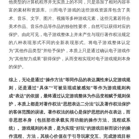
他类型的计算机程序并无实质上的不同，只是添加了相对内容丰
富的素材和资源库。
而
电子游戏的
这些
游戏资源库包含了美
[8]
术、音乐、文字、图片、视频等多种游戏元素，这些元素若符合
美术作品、音乐作品等作品的独创性要求，自然可以获得对应的
保护
。由此可见，电子游戏整体上并未产生与现行著作权法规定
的八种表现形式不同的全新表现形式。将电子游戏整体认定
为
“其他作品类型”并给予保护，本质上只是通过确认电子游戏作
为“其他智力成果”获得保护，从而变相实现对电子游戏规则本身
的保护。
综上，无论是
通过
“
操作方法
”等同
作品的表达属性
来认定游戏规
则
，还是
通过
“
具体
”“
可
被
呈现
或被
感知
”等作
为
游戏规则
构
成
“
表达
”
的依据，
最终
通过认定游戏整体
为作品
变相赋予规则保
护，本质上都是对著作权法
“
思想表达二分法
”
以及
著作权法保护
的客体范围
的
误读
。著作权法的核心是保护
思想的外在表达，而
非思想本身（
包括那些承载实用功能
的
操作方法、流程或系
统
）
。游戏规则的本质，是为实现
“
好玩
”
的
游戏
目标而设计的
操
作流程、方法
，其核心价值在于引导玩家交互、完成
游戏
目标