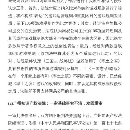
戏规则以及143组词条组成的文字作品进行了实质性相似的侵权
认定工作。首先，法院对应当纳入比对范畴的游戏规则进行了筛
选，将不构成“表达”的游戏运营规则和重复比对的游戏规则去除
后，留下106项游戏规则作为比对客体；其次，经过审查简悦公
司提交的在先游戏，法院认为网易公司主张的106项游戏规则及
其形成的游戏机制绝大部分与在先游戏存在较大区别，因此绝大
多数属于著作权意义上的独创性表达；最后，经过对两款游戏
106项游戏规则（原判决中将其分为五个系统进行比对）的比
对，法院最终认定《三国志·战略版》游戏使用了《率土之滨》
具有独创性的79项具体游戏规则及机制，且《三国志·战略版》
在每一个系统上都有和《率土之滨》不同的要素、设计，已然侵
犯《率土之滨》游戏的改编权，同时，在认定其构成改编权侵权
之后，法院即不再支持网易公司的其他主张。
(2)
广州知识产权法院：一审基础事实不清，发回重审
一审判决作出后，双方均不服判决并提起上诉。广州知识产权法
院经审理，依据《中华人民共和国民事诉讼法》第一百七十七条