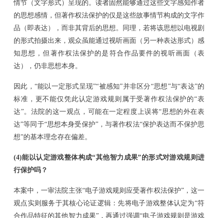
情节（文字形式）呈现的
。读者固然能够通过这些文字感知作者
的思想感情，但著作权法保护的仅是这些故事情节构成的文字作
品（即表达），而非其背后的思想。
同理，若将
该
思想
以
电视剧
的形式拍摄出来
，观众虽能通过视听画面（另一种表达形式）感
知思想，但著作权法保护的是符合作品要件的视听
画面
（表
达），仍非思想本身。
因此，
“能以一定形式
呈现
”“被
感知
”并非
区分
“
思想
”
与
“
表达
”
的
标准，更不能仅凭此认定游戏规则属于受
著作权法
保护的
“
表
达
”。法院的这一观点，可能在一定程度上误将“思想的外在表
达”等同于“思想本身受保护”，与著作权法“保护表达而不保护思
想”的基本理念存在偏差。
(4)
能以认定游戏整体构成
“其他智力成果”的形式对游戏规则进
行保护吗？
本案中，一审法院主张
“
电子游戏规则应受著作权法保护
”
，这一
观点实则服务于其核心论证逻辑：先将电子游戏整体认定为
“
符
合作品特征的其他智力成果
”
，再通过强调
“
电子游戏规则是游戏