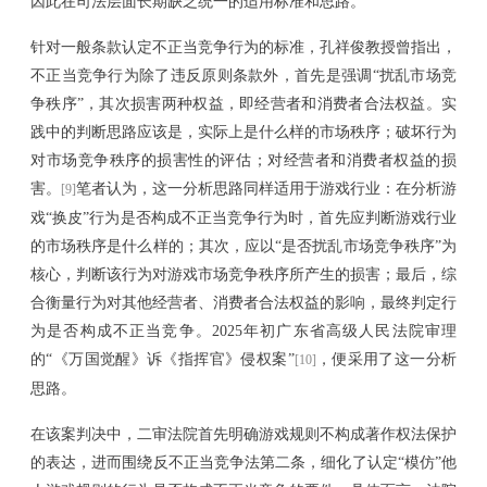
因此在司法层面长期缺乏统一的适用标准和思路。
针对一般条款认定不正当竞争行为的标准
，孔祥俊教授曾指出，
不正当竞争行为除了违反原则条款外，首先是强调
“扰乱市场竞
争秩序”，其次损害两种权益，即经营者和消费者合法权益。实
践中的判断思路应该是，实际上是什么样的市场秩序；破坏行为
对市场竞争秩序的损害性的评估；对经营者和消费者权益的损
害。
笔者认为，这一分析思路同样适用于游戏行业：
在分析游
[9]
戏
“换皮”行为是否构成不正当竞争行为时，首先应判断游戏行业
的市场秩序是什么样的；其次，应以“是否扰乱市场竞争秩序”为
核心，判断该行为对游戏市场竞争秩序所产生的损害；最后，综
合衡量行为对其他经营者、消费者合法权益的影响，最终判定行
为是否构成不正当竞争。
2025年初广东省高级人民法院审理
的“《万国觉醒》诉《指挥官》侵权案”
，便采用了这一分析
[10]
思路。
在该案判决中，二审法院首先明确游戏规则不构成著作权法保护
的表达，进而围绕反不正当竞争法第二条，细化了认定
“
模仿
”
他