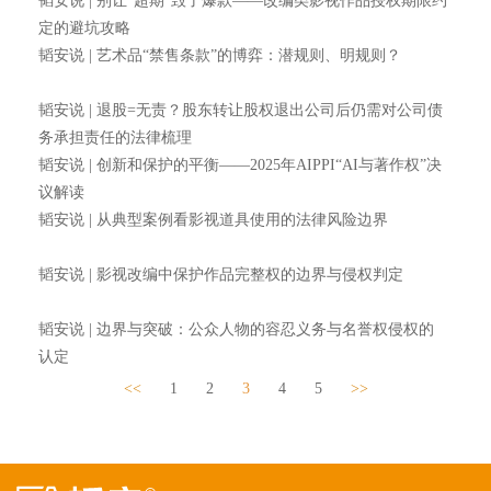
韬安说 | 别让“超期”毁了爆款——改编类影视作品授权期限约
定的避坑攻略
韬安说 | 艺术品“禁售条款”的博弈：潜规则、明规则？
韬安说 | 退股=无责？股东转让股权退出公司后仍需对公司债
务承担责任的法律梳理
韬安说 | 创新和保护的平衡——2025年AIPPI“AI与著作权”决
议解读
韬安说 | 从典型案例看影视道具使用的法律风险边界
韬安说 | 影视改编中保护作品完整权的边界与侵权判定
韬安说 | 边界与突破：公众人物的容忍义务与名誉权侵权的
认定
<<
1
2
3
4
5
>>