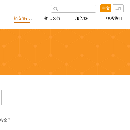
中文
EN
韬安资讯
韬安公益
加入我们
联系我们
韬安动态
韬安说
韬安聚焦
韬安荐案
出版物
权风险？