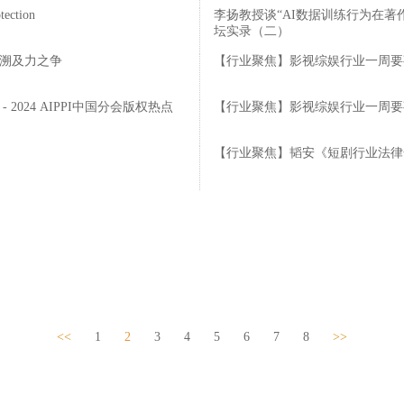
tection
李扬教授谈“AI数据训练行为在著作权
坛实录（二）
其溯及力之争
【行业聚焦】影视综娱行业一周要
024 AIPPI中国分会版权热点
【行业聚焦】影视综娱行业一周要
【行业聚焦】韬安《短剧行业法律合规
<<
1
2
3
4
5
6
7
8
>>