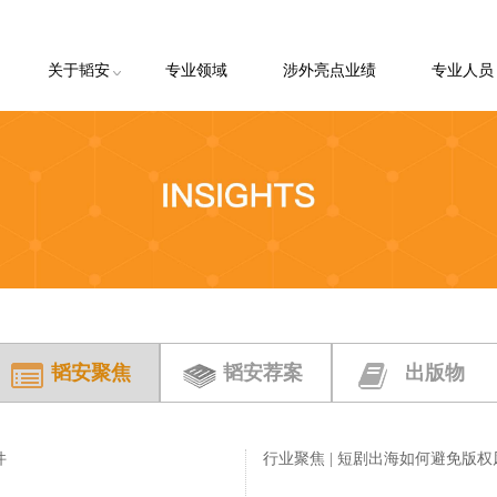
关于韬安
专业领域
涉外亮点业绩
专业人员
韬安简介
韬安理念
韬安荣誉
韬安客户
客户申请
韬安聚焦
韬安荐案
出版物
件
行业聚焦 | 短剧出海如何避免版